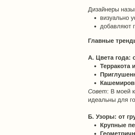
Дизайнеры назыв
визуально у
добавляют 
Главные тренды
А. Цвета года:
Терракота 
Приглушен
Кашемиров
Совет
: В моей 
идеальны для го
Б. Узоры: от г
Крупные п
Геометрич