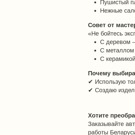
Пушистый пл
Нежные сал
Совет от масте
«Не бойтесь экс
С деревом 
С металлом
С керамико
БУДЬ
В КУРСЕ!
Почему выбира
✔ Использую то
ПОДПИСЫВАЙСЯ НА РАССЫЛКУ
✔ Создаю издел
"Я НАЙДУ!" И БУДЬ В КУРСЕ САМЫХ
ИНТЕРЕСНЫХ ПРЕДЛОЖЕНИЙ!
Хотите преобра
Заказывайте ав
работы Беларус