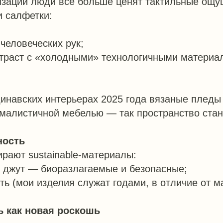
изации люди всё больше ценят тактильные ощу
и салфетки:
 человеческих рук;
траст с «холодными» технологичными материа
динавских интерьерах 2025 года вязаные пледы
малистичной мебелью — так пространство стан
ность
рают sustainable-материалы:
, джут — биоразлагаемые и безопасные;
ть (мои изделия служат годами, в отличие от м
ь как новая роскошь