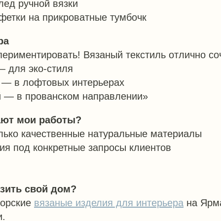
ед ручной вязки
фетки на прикроватные тумбочк
ра
периментировать! Вязаный текстиль отлично со
— для эко-стиля
 — в лофтовых интерьерах
й — в прованском направлении»
ют мои работы?
лько качественные натуральные материалы
ия под конкретные запросы клиентов
даю согласие на обработку персональных данных с целью направления
рассылки рекламно-информационного характера.
Условия такой
обработки
,
права, связанные с такой обработкой, механизм их
реализации, последствия дачи согласия или отказа разъяснены
до дачи
зить свой дом?
согласия
торские
вязаные изделия
для интерьера
на Ярм
и.