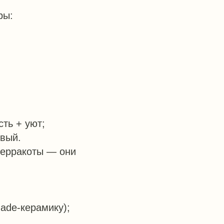
ры:
ть + уют;
вый.
 терракоты — они
ade-керамику);