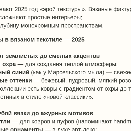
ают 2025 год «эрой текстуры». Вязаные факту
сложняют простые интерьеры;
глубину монохромным пространствам.
 в вязаном текстиле — 2025
 от землистых до смелых акцентов
и охра
— для создания теплой атмосферы;
ный синий
(как у Марсельского мыла) — свежес
ые оттенки
— бежевый, пудровый, мягкий розо
коллекции есть ковры с градиентом от охры до
стиных в стиле «новой классики».
рубой вязки до ажурных мотивов
етли
— для ковров и пуфов (напоминают handm
ные орнаменты
— в духе арт-деко;