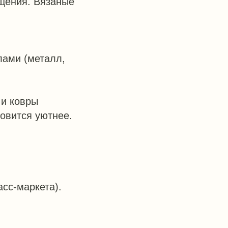
щения. Вязаные
лами (металл,
 и ковры
овится уютнее.
асс-маркета).