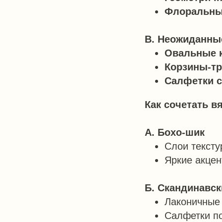
Флоральны
В. Неожиданн
Овальные 
Корзины-т
Салфетки с
Как сочетать 
А. Бохо-шик
Слои тексту
Яркие акцен
Б. Скандинавс
Лаконичные 
Салфетки по