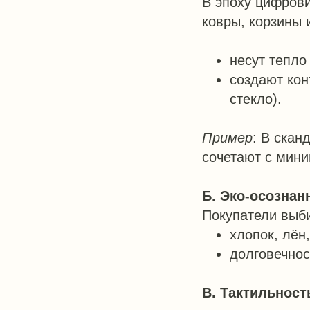
В эпоху цифров
ковры, корзины 
несут тепло
создают кон
стекло).
Пример
: В скан
сочетают с мини
Б. Эко-осознан
Покупатели выби
хлопок, лён
долговечнос
В. Тактильност