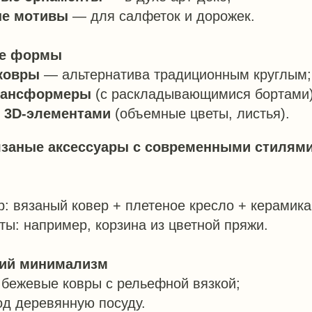
е мотивы
— для салфеток и дорожек.
ые формы
ковры
— альтернатива традиционным круглым;
рансформеры
(с раскладывающимися бортами)
 3D-элементами
(объемные цветы, листья).
вязаные аксессуары с современными стилям
р: вязаный ковер + плетеное кресло + керамика
ты: например, корзина из цветной пряжи.
кий минимализм
бежевые ковры с рельефной вязкой;
д деревянную посуду.