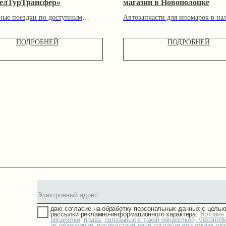
лТурТрансфер»
магазин в Новополоцке
ные поездки по доступным
Автозапчасти для иномарок в на
еларусь, Россия, Европа
и под заказ
ПОДРОБНЕЙ
ПОДРОБНЕЙ
даю согласие на обработку персональных данных с целью направления
рассылки рекламно-информационного характера.
Условия такой
обработки
,
права, связанные с такой обработкой, механизм
их реализации, последствия дачи согласия или отказа разъяснены
до дачи согласия
КАТАЛОГ
КАРТА УСЛУГ