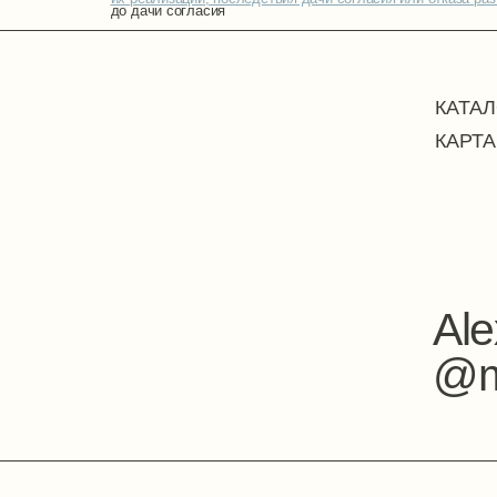
Alexey.toc
@mail.ru
Поло