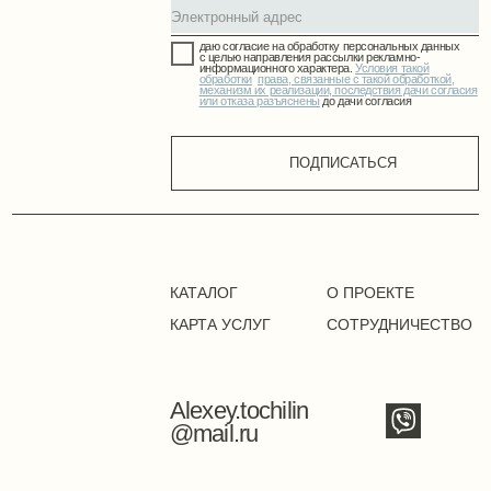
КАРТА УСЛУГ
СОТРУДНИЧЕСТВО
Alexey.tochilin
@mail.ru
Точилин Алексей Вадимович
УНП СB0273728
211447, г. Новополоцк, ул. Молодёжная
+375 (33) 675- 86-11
Положение о политике оператора в отношении
обработки персональных данных
Положение о политике в
отношении обработки cookie
Публичная оферта
Режим работы сайта: 24/7
©2024. Все права защищены