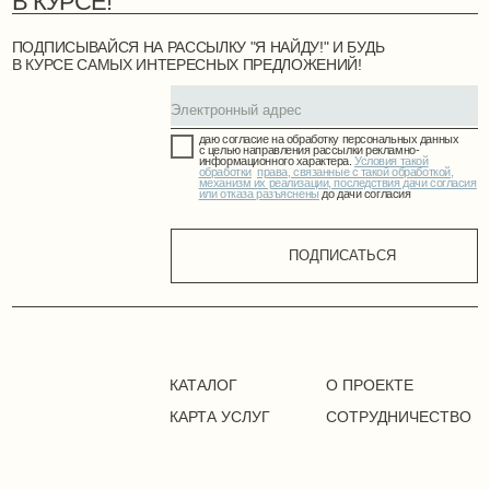
КАТАЛОГ
О ПРОЕКТЕ
КАРТА УСЛУГ
СОТРУДНИЧЕСТВО
Alexey.tochilin
@mail.ru
Точилин Алексей Вадимович
УНП СB0273728
211447, г. Новополоцк, ул. Молодёжная
+375 (33) 675- 86-11
Положение о политике оператора в отношении
обработки персональных данных
Положение о политике в
отношении обработки cookie
Публичная оферта
Режим работы сайта: 24/7
©2024. Все права защищены