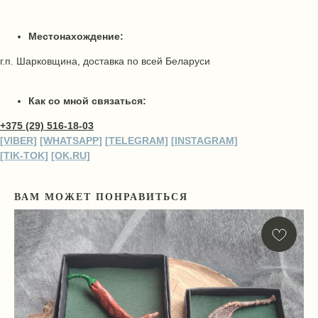
Местонахождение:
г.п. Шарковщина, доставка по всей Беларуси
Как со мной связаться:
+375 (29) 516-18-03
[VIBER]
[WHATSAPP]
[
TELEGRA
M]
[
INSTAGRA
M]
[TIK-TOK]
[OK.RU]
ВАМ МОЖЕТ ПОНРАВИТЬСЯ