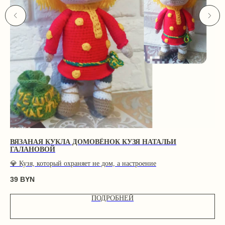
ВЯЗАНАЯ КУКЛА ДОМОВЁНОК КУЗЯ НАТАЛЬИ
СВ
ГАЛАНОВОЙ
💎
💎
Кузя, который охраняет не дом, а настроение
18
39
BYN
ПОДРОБНЕЙ
БУДЬ
В КУРСЕ!