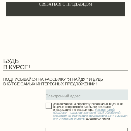
ПОДПИСЫВАЙСЯ НА РАССЫЛКУ "Я НАЙДУ!" И БУДЬ
СВЯЗАТЬСЯ С ПРОДАВЦОМ
В КУРСЕ САМЫХ ИНТЕРЕСНЫХ ПРЕДЛОЖЕНИЙ!
даю согласие на обработку персональных данных
с целью направления рассылки рекламно-
информационного характера.
Условия такой
обработки
,
права, связанные с такой обработкой,
механизм их реализации, последствия дачи согласия
или отказа разъяснены
до дачи согласия
ПОДПИСАТЬСЯ
КАТАЛОГ
О ПРОЕКТЕ
КАРТА УСЛУГ
СОТРУДНИЧЕСТВО
Alexey.tochilin
@mail.ru