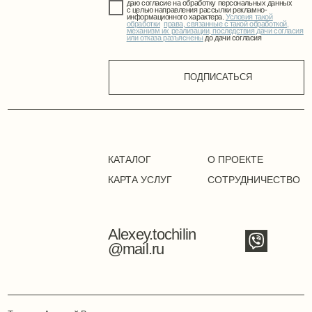
Alexey.tochilin
@mail.ru
Точилин Алексей Вадимович
УНП СB0273728
211447, г. Новополоцк, ул. Молодёжная
+375 (33) 675- 86-11
Положение о политике оператора в отношении
обработки персональных данных
Положение о политике в
отношении обработки cookie
Публичная оферта
Режим работы сайта: 24/7
©2024. Все права защищены