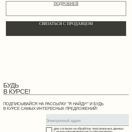
ПОДРОБНЕЙ
БУДЬ
В КУРСЕ!
СВЯЗАТЬСЯ С ПРОДАВЦОМ
ПОДПИСЫВАЙСЯ НА РАССЫЛКУ "Я НАЙДУ!" И БУДЬ
В КУРСЕ САМЫХ ИНТЕРЕСНЫХ ПРЕДЛОЖЕНИЙ!
даю согласие на обработку персональных данных
с целью направления рассылки рекламно-
информационного характера.
Условия такой
обработки
,
права, связанные с такой обработкой,
механизм их реализации, последствия дачи согласия
или отказа разъяснены
до дачи согласия
ПОДПИСАТЬСЯ
КАТАЛОГ
О ПРОЕКТЕ
КАРТА УСЛУГ
СОТРУДНИЧЕСТВО