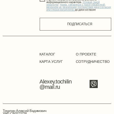
Alexey.tochilin
@mail.ru
Точилин Алексей Вадимович
УНП СB0273728
211447, г. Новополоцк, ул. Молодёжная
+375 (33) 675- 86-11
Положение о политике оператора в отношении
обработки персональных данных
Положение о политике в
отношении обработки cookie
Публичная оферта
Режим работы сайта: 24/7
©2024. Все права защищены