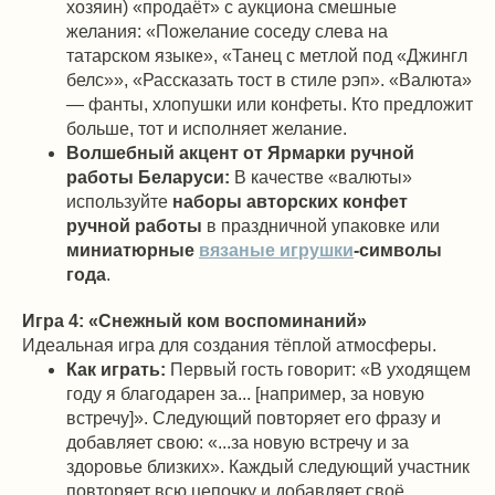
хозяин) «продаёт» с аукциона смешные
желания: «Пожелание соседу слева на
татарском языке», «Танец с метлой под «Джингл
белс»», «Рассказать тост в стиле рэп». «Валюта»
— фанты, хлопушки или конфеты. Кто предложит
больше, тот и исполняет желание.
Волшебный акцент от Ярмарки ручной
работы Беларуси:
В качестве «валюты»
используйте
наборы авторских конфет
ручной работы
в праздничной упаковке или
миниатюрные
вязаные игрушки
-символы
года
.
Игра 4: «Снежный ком воспоминаний»
Идеальная игра для создания тёплой атмосферы.
Как играть:
Первый гость говорит: «В уходящем
году я благодарен за... [например, за новую
встречу]». Следующий повторяет его фразу и
добавляет свою: «...за новую встречу и за
здоровье близких». Каждый следующий участник
повторяет всю цепочку и добавляет своё.