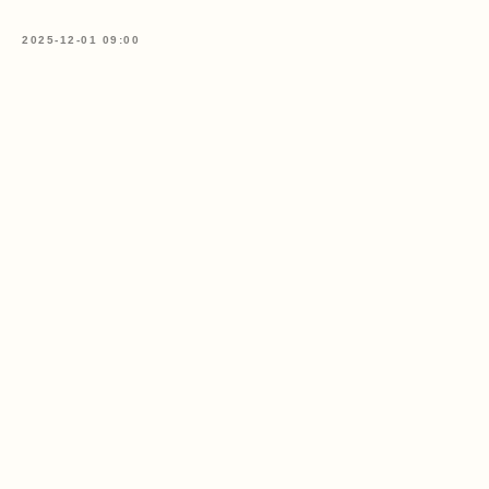
2025-12-01 09:00
даю согласие на обработку персональных данных с
целью направления рассылки рекламно-
информационного характера.
Условия такой
обработки
,
права, связанные с такой обработкой,
механизм их реализации, последствия дачи
согласия или отказа разъяснены
до дачи согласия
ПОДПИСАТЬСЯ
КАТАЛОГ
О ПРОЕКТЕ
КАРТА УСЛУГ
СОТРУДНИЧЕСТВО
Alexey.tochilin
@mail.ru