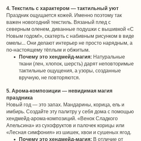
4. Текстиль с характером — тактильный уют
Праздник ощущается кожей. Именно поэтому так
важен новогодний текстиль. Вязаный плед с
северным оленем, диванные подушки с вышивкой «С
Новым годом!», скатерть с набивным рисунком в виде
омелы... Они делают интерьер не просто нарядным, а
по-настоящему тёплым и обжитым.
Почему это хендмейд-магия:
Натуральные
ткани (лен, хлопок, шерсть) дарят неповторимые
тактильные ощущения, а узоры, созданные
вручную, не повторяются.
5. Арома-композиции — невидимая магия
праздника
Новый год — это запах. Мандарины, корица, ель и
имбирь. Создайте эту палитру у себя дома с помощью
хендмейд-арома-композиций. «Венок Сладкого
Апельсина» из сухофруктов и палочек корицы или
«Лесная симфония» из шишек, хвои и сушеных ягод.
Почему это хендмейд-магия:
В отличие от