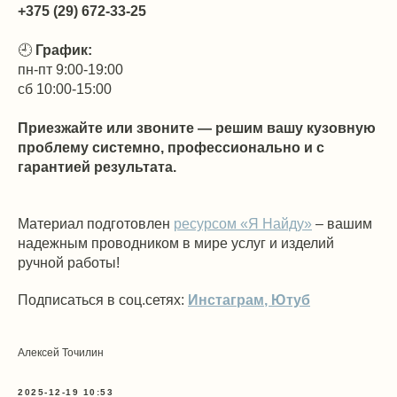
+375 (29) 672-33-25
🕘
График:
пн-пт 9:00-19:00
сб 10:00-15:00
Приезжайте или звоните — решим вашу кузовную
проблему системно, профессионально и с
гарантией результата.
Материал подготовлен
ресурсом «Я Найду»
– вашим
надежным проводником в мире услуг и изделий
БУДЬ
В КУРСЕ!
ручной работы!
Подписаться в соц.сетях:
Инстаграм
,
Ютуб
ПОДПИСЫВАЙСЯ НА РАССЫЛКУ "Я НАЙДУ!" И БУДЬ
В КУРСЕ САМЫХ ИНТЕРЕСНЫХ ПРЕДЛОЖЕНИЙ!
Алексей Точилин
даю согласие на обработку персональных данных с
целью направления рассылки рекламно-
информационного характера.
Условия такой
2025-12-19 10:53
обработки
,
права, связанные с такой обработкой,