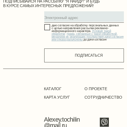
КАТАЛОГ
О ПРОЕКТЕ
КАРТА УСЛУГ
СОТРУДНИЧЕСТВО
Alexey.tochilin
@mail.ru
Точилин Алексей Вадимович
УНП СB0273728
211447, г. Новополоцк, ул. Молодёжная
+375 (33) 675- 86-11
Положение о политике оператора в отношении
обработки персональных данных
Положение о политике в
отношении обработки cookie
Публичная оферта
Режим работы сайта: 24/7
©2024. Все права защищены